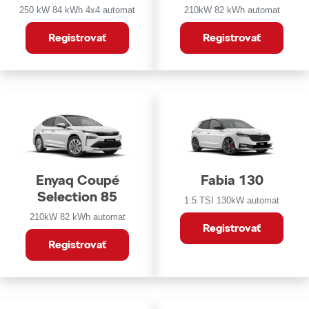
250 kW 84 kWh 4x4 automat
210kW 82 kWh automat
Registrovať
Registrovať
Enyaq Coupé
Fabia 130
Selection 85
1.5 TSI 130kW automat
210kW 82 kWh automat
Registrovať
Registrovať