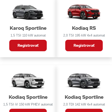
Karoq Sportline
Kodiaq RS
1,5 TSI 110 kW automat
2,0 TSI 195 kW 4x4 automat
Registrovať
Registrovať
Kodiaq Sportline
Kodiaq Sportline
1,5 TSI iV 150 kW PHEV automat
2,0 TDI 142 kW 4x4 automat